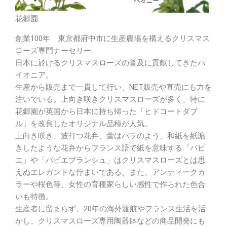
花郷園
創業100年 東京都府中市に生産農場を構えるクリスマス
ローズ専門ナーセリー
日本に於けるクリスマスローズの普及に貢献してきたパ
イオニア。
生産から販売まで一貫して行い、NET販売や直売にも力を
注いでいる。上向き咲きクリスマスローズが多く、特に
花郷園が英国から日本に持ち帰った「ヒドコートダブ
ル」を改良したオリジナル品種が人気。
上向き咲き、波打つ花弁、蕾はバラのよう、和紙を紙漉
きしたような花弁からフランス語で紙を意味する「パピ
エ」や「パピエブランシュ」はクリスマスローズとは思
えぬエレガントな佇まいである。また、アンティークカ
ラーや桜色等、女性の育種家らしい感性で作られた色合
いも特徴。
生産者に留まらず、20年の海外渡航やフランス生活を活
かし、クリスマスローズ専用陶器鉢などの商品開発にも