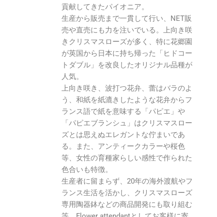
貢献してきたパイオニア。
生産から販売まで一貫して行い、NET販
売や直売にも力を注いでいる。上向き咲
きクリスマスローズが多く、特に花郷園
が英国から日本に持ち帰った「ヒドコー
トダブル」を改良したオリジナル品種が
人気。
上向き咲き、波打つ花弁、蕾はバラのよ
う、和紙を紙漉きしたような花弁からフ
ランス語で紙を意味する「パピエ」や
「パピエブランシュ」はクリスマスロー
ズとは思えぬエレガントな佇まいであ
る。また、アンティークカラーや桜色
等、女性の育種家らしい感性で作られた
色合いも特徴。
生産者に留まらず、20年の海外渡航やフ
ランス生活を活かし、クリスマスローズ
専用陶器鉢などの商品開発にも取り組む
等、Flower attendantとしてお客様に寄