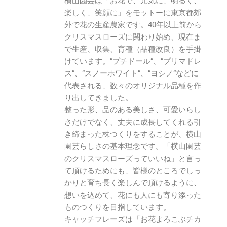
横山園芸は「お花で、元気に、明るく、
楽しく、笑顔に」をモットーに東京都郊
外で花の生産農家です。40年以上前から
クリスマスローズに関わり始め、現在ま
で生産、収集、育種（品種改良）を手掛
けています。”プチドール”、”プリマドレ
ス”、”スノーホワイト”、”ヨシノ”などに
代表される、数々のオリジナル品種を作
り出してきました。
整った形、品のある美しさ、可愛いらし
さだけでなく、丈夫に成長してくれる引
き締まった株つくりをすることが、横山
園芸らしさの基本理念です。「横山園芸
のクリスマスローズっていいね」と言っ
て頂けるためにも、皆様のところでしっ
かりと育ち長く楽しんで頂けるように、
想いを込めて、花にも人にも寄り添った
ものつくりを目指しています。
キャッチフレーズは「お花よろこぶチカ