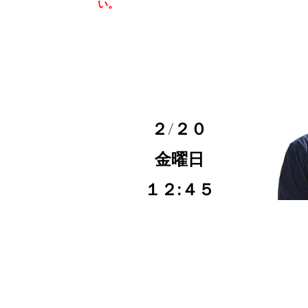
い。
２/２０
金曜日
１２:４５