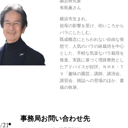
園芸研究家
有島薫さん
横浜市生まれ。
祖母の影響を受け、幼いころから
バラにしたしむ。
既成概念にとらわれない自由な発
想で、人気のバラの鉢栽培を中心
とした、手軽な気楽なバラ栽培を
推進。実践に基づく理路整然とし
たアドバイスが好評。ＮＨＫ・Ｔ
Ｖ「趣味の園芸」講師、講演会、
講習会、雑誌への登場のほか、書
籍の執筆。
事務局お問い合わせ先