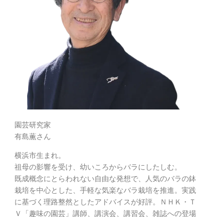
園芸研究家
有島薫さん
横浜市生まれ。
祖母の影響を受け、幼いころからバラにしたしむ。
既成概念にとらわれない自由な発想で、人気のバラの鉢
栽培を中心とした、手軽な気楽なバラ栽培を推進。実践
に基づく理路整然としたアドバイスが好評。ＮＨＫ・Ｔ
Ｖ「趣味の園芸」講師、講演会、講習会、雑誌への登場